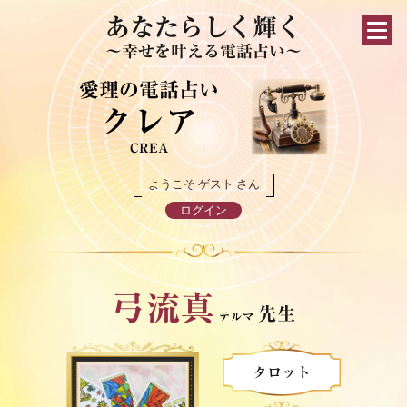
あなたらしく輝く
～幸せを叶える電話占い～
愛理の電話占い
クレア
CREA
ようこそ ゲスト さん
ログイン
弓流真
先生
テルマ
タロット