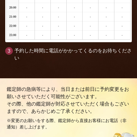
20:00
-
-
-
-
-
-
-
21:00
-
-
-
-
-
-
-
22:00
-
-
-
-
-
-
-
23:00
-
-
-
-
-
-
-
予約した時間に電話がかかってくるのをお待ちくださ
い
鑑定師の急病等により、当日または前日に予約変更をお
願いさせていただく可能性がございます。
その際、他の鑑定師が対応させていただく場合もござい
ますので、あらかじめご了承ください。
※変更のお願いをする際、鑑定師から直接お客様にお電話（非
通知）差し上げます。