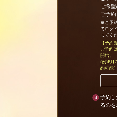
ご希望
ご予約
※ご予
てログ
ってく
【予約
ご予約
開始。
(例)6
約可能
予約し
るのを