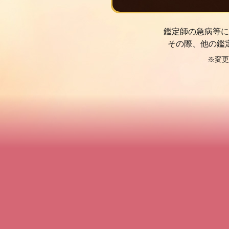
鑑定師の急病等に
その際、他の鑑
※変更