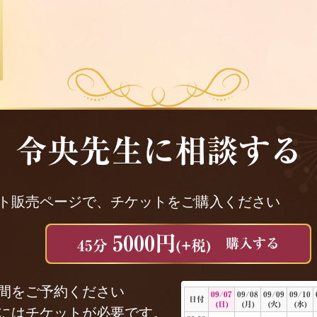
令央先生に相談する
ト販売ページで、チケットをご購入ください
5000円
購入する
45分
(+税)
間をご予約ください
09/07
09/08
09/09
09/10
日付
(日)
(月)
(火)
(水)
にはチケットが必要です。