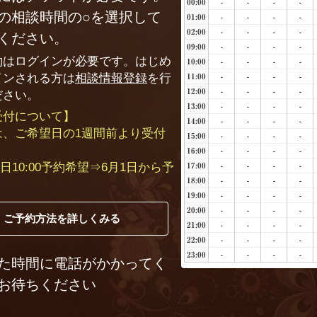
00:00
-
-
-
-
の相談時間の○を選択して
01:00
-
-
-
-
02:00
-
-
-
-
ください。
09:00
-
-
-
-
約はログインが必要です。はじめ
10:00
-
-
-
-
インされる方は
相談情報登録
を行
11:00
-
-
-
-
12:00
-
-
-
-
ださい。
13:00
-
-
-
-
受付について】
14:00
-
-
-
-
は、ご希望日の1週間前より受付
15:00
-
-
-
-
16:00
-
-
-
-
月7日10:00予約希望⇒6月1日から予
17:00
-
-
-
-
18:00
-
-
-
-
）
19:00
-
-
-
-
20:00
-
-
-
-
ご予約方法を詳しくみる
21:00
-
-
-
-
22:00
-
-
-
-
23:00
-
-
-
-
た時間に電話がかかってく
お待ちください