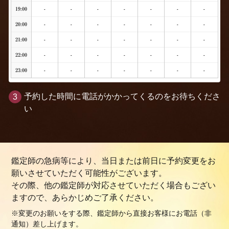
19:00
-
-
-
-
-
-
-
20:00
-
-
-
-
-
-
-
21:00
-
-
-
-
-
-
-
22:00
-
-
-
-
-
-
-
23:00
-
-
-
-
-
-
-
予約した時間に電話がかかってくるのをお待ちくださ
い
鑑定師の急病等により、当日または前日に予約変更をお
願いさせていただく可能性がございます。
その際、他の鑑定師が対応させていただく場合もござい
ますので、あらかじめご了承ください。
※変更のお願いをする際、鑑定師から直接お客様にお電話（非
通知）差し上げます。