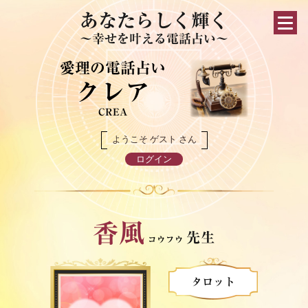
あなたらしく輝く
～幸せを叶える電話占い～
愛理の電話占い
クレア
CREA
ようこそ ゲスト さん
ログイン
香風
先生
コウフウ
タロット