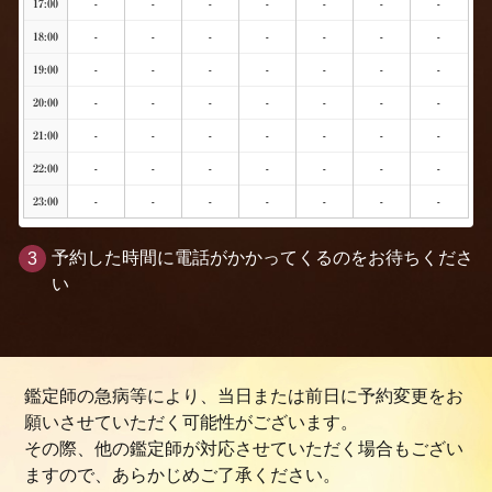
17:00
-
-
-
-
-
-
-
18:00
-
-
-
-
-
-
-
19:00
-
-
-
-
-
-
-
20:00
-
-
-
-
-
-
-
21:00
-
-
-
-
-
-
-
22:00
-
-
-
-
-
-
-
23:00
-
-
-
-
-
-
-
予約した時間に電話がかかってくるのをお待ちくださ
い
鑑定師の急病等により、当日または前日に予約変更をお
願いさせていただく可能性がございます。
その際、他の鑑定師が対応させていただく場合もござい
ますので、あらかじめご了承ください。