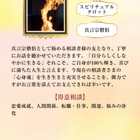
スピリチュアル
タロット
真言宗僧侶
真言宗僧侶として悩める相談者様の友となり、丁寧
にお話を聴かせていただきます。「自分らしくしな
やかに生きる」それこそ、ご自身が100％輝き、喜び
に満ちた人生と言えます。今現在の相談者さまの
「心身魂」を生き生きと充実させることを、微力で
すがお言葉を添えてお支えできれば幸いです。
【得意相談】
恋愛成就、人間関係、転職・仕事、開運、悩みの浄
化