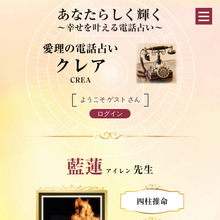
あなたらしく輝く
～幸せを叶える電話占い～
愛理の電話占い
クレア
CREA
ようこそ ゲスト さん
ログイン
藍蓮
先生
アイレン
四柱推命